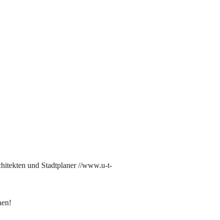
hitekten und Stadtplaner
//www.u-t-
hen!