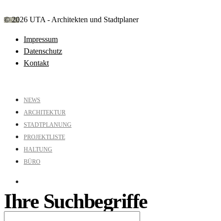
© 2026 UTA - Architekten und Stadtplaner
NEWS
Impressum
Datenschutz
Kontakt
NEWS
ARCHITEKTUR
STADTPLANUNG
PROJEKTLISTE
HALTUNG
BÜRO
Ihre Suchbegriffe