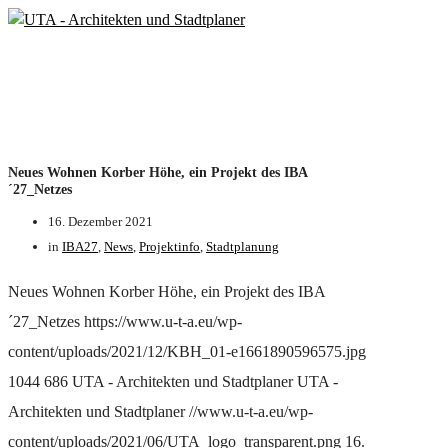
Neues Wohnen Korber Höhe, ein Projekt des IBA
´27_Netzes
16. Dezember 2021
in
IBA27
,
News
,
Projektinfo
,
Stadtplanung
Neues Wohnen Korber Höhe, ein Projekt des IBA
´27_Netzes
https://www.u-t-a.eu/wp-
content/uploads/2021/12/KBH_01-e1661890596575.jpg
1044
686
UTA - Architekten und Stadtplaner
UTA -
Architekten und Stadtplaner
//www.u-t-a.eu/wp-
content/uploads/2021/06/UTA_logo_transparent.png
16.