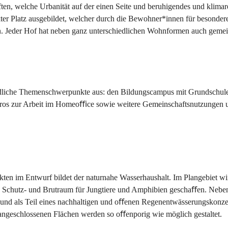
ften, welche Urbanität auf der einen Seite und beruhigendes und klimar
kter Platz ausgebildet, welcher durch die Bewohner*innen für besonde
n. Jeder Hof hat neben ganz unterschiedlichen Wohnformen auch gemein
edliche Themenschwerpunkte aus: den Bildungscampus mit Grundschule
ros zur Arbeit im Homeoﬃce sowie weitere Gemeinschaftsnutzungen u
ten im Entwurf bildet der naturnahe Wasserhaushalt. Im Plangebiet wir
s Schutz- und Brutraum für Jungtiere und Amphibien geschaﬀen. Nebe
und als Teil eines nachhaltigen und oﬀenen Regenentwässerungskonzept
 angeschlossenen Flächen werden so oﬀenporig wie möglich gestaltet.